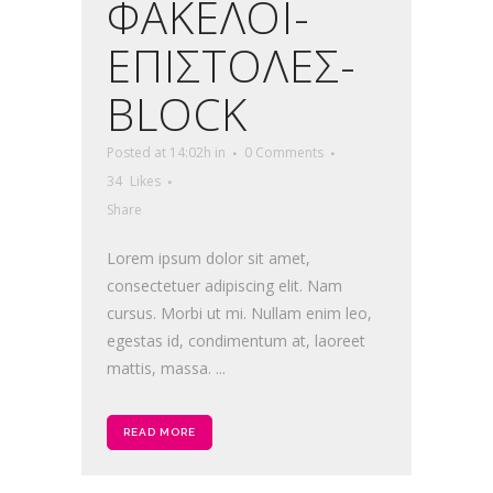
ΦΑΚΕΛΟΙ-
ΕΠΙΣΤΟΛΕΣ-
BLOCK
Posted at 14:02h
in
0 Comments
34
Likes
Share
Lorem ipsum dolor sit amet,
consectetuer adipiscing elit. Nam
cursus. Morbi ut mi. Nullam enim leo,
egestas id, condimentum at, laoreet
mattis, massa. ...
READ MORE