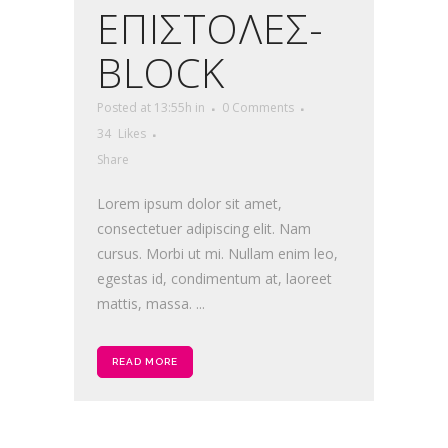
ΕΠΙΣΤΟΛΕΣ-
BLOCK
Posted at 13:55h
in
0 Comments
34
Likes
Share
Lorem ipsum dolor sit amet,
consectetuer adipiscing elit. Nam
cursus. Morbi ut mi. Nullam enim leo,
egestas id, condimentum at, laoreet
mattis, massa. ...
READ MORE